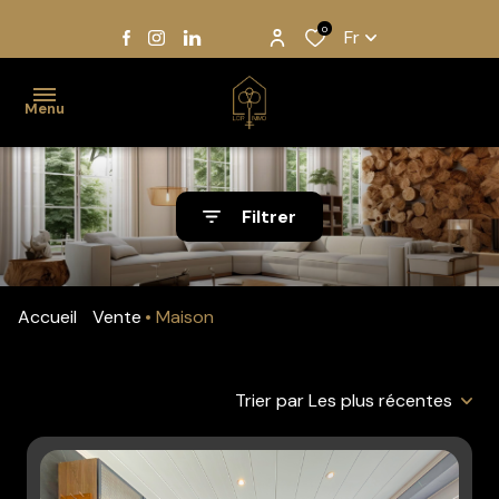
0
Fr
Menu
Accueil
Filtrer
Acheter
Louer
Accueil
Vente
Maison
Gestion
Notre
Trier par Les plus récentes
équipe
Estimation