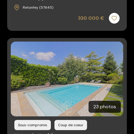
Retonfey (57645)
330 000 €
23 photos
Sous-compromis
Coup de coeur