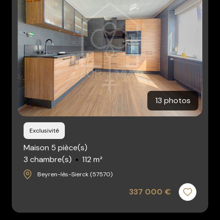
Contact
13 photos
Exclusivité
Maison 5 pièce(s)
3 chambre(s)
112 m²
Beyren-lès-Sierck (57570)
337 000 €