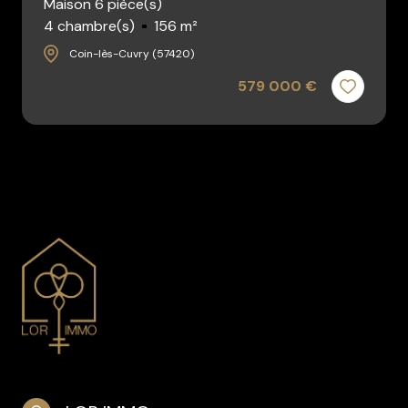
Maison 6 pièce(s)
4 chambre(s)
156 m²
Coin-lès-Cuvry (57420)
579 000 €