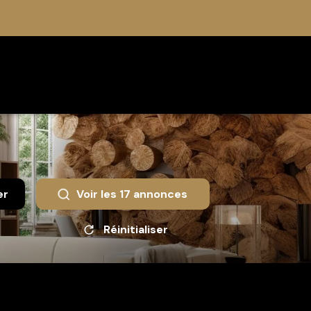
er
Voir les
17
annonces
Réinitialiser