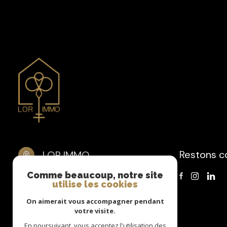
Restons c
LOR IMMO
Comme beaucoup, notre site
06 40 72 78 15
utilise les cookies
contact@lor-immo.fr
1 rue Anatole France
On aimerait vous accompagner pendant
votre visite.
57300 HAGONDANGE
En poursuivant, vous acceptez l'utilisation des