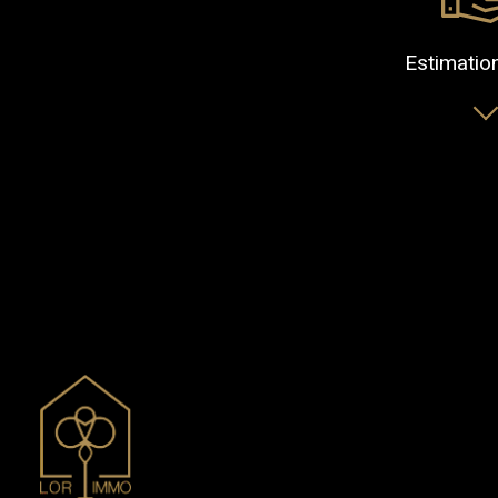
Estimatio
Je souhaite
vendre mon bien
loue
Type de bien *
Sélectionnez le type de bien
1
Date de disponibilité *