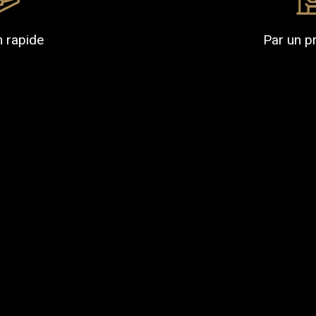
n rapide
Par un p
r mon bien
J'obtiens une estimation en 4 étape
Adresse du bien *
2
3