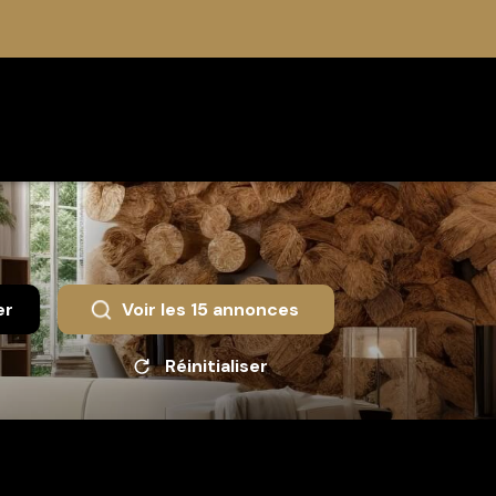
er
Voir les
15
annonces
Réinitialiser