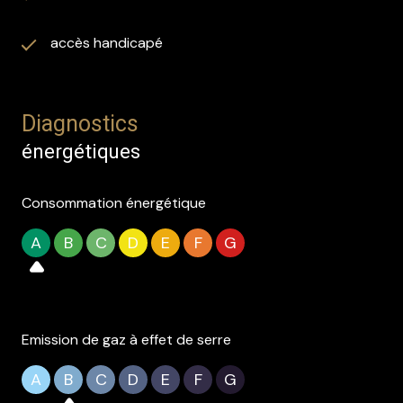
accès handicapé
Diagnostics
énergétiques
Consommation énergétique
A
B
C
D
E
F
G
Emission de gaz à effet de serre
A
B
C
D
E
F
G