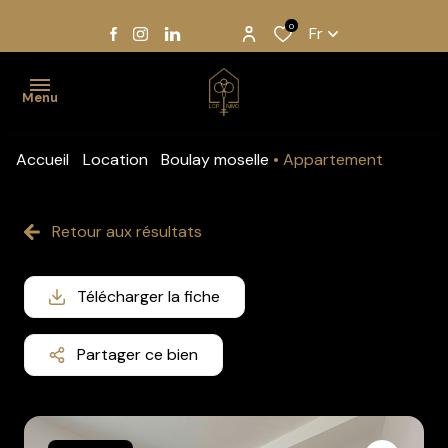
0
Fr
Menu
Accueil
Location
Boulay moselle
Appartement
Accueil
Acheter
Retour aux résultats
Louer
Télécharger la fiche
Gestion
Notre
Partager ce bien
équipe
Estimation