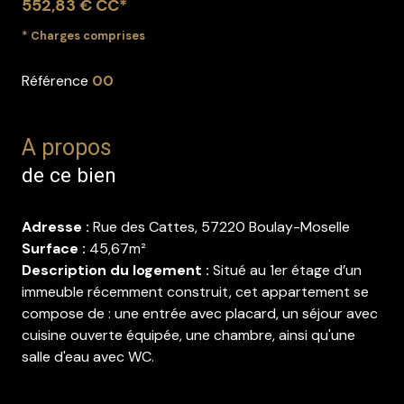
552,83 € CC*
* Charges comprises
Référence
00
A propos
de ce bien
Adresse :
Rue des Cattes, 57220 Boulay-Moselle
Surface :
45,67m²
Description du logement :
Situé au 1er étage d’un
immeuble récemment construit, cet appartement se
compose de : une entrée avec placard, un séjour avec
cuisine ouverte équipée, une chambre, ainsi qu'une
salle d'eau avec WC.
Conditions financières :
Loyer :
478,44 € / mois