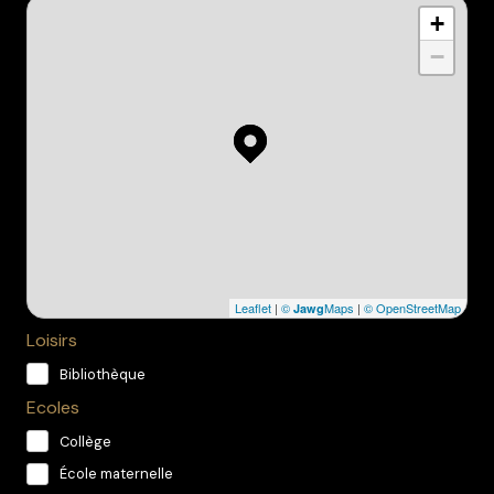
+
−
Leaflet
|
©
Maps
|
© OpenStreetMap
Jawg
Loisirs
Bibliothèque
Ecoles
Collège
École maternelle